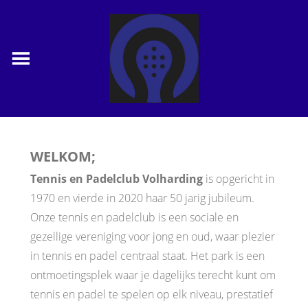
WELKOM;
Tennis en Padelclub Volharding
is opgericht in
1970 en vierde in 2020 haar 50 jarig jubileum.
Onze tennis en padelclub is een sociale en
gezellige vereniging voor jong en oud, waar plezier
in tennis en padel centraal staat. Het park is een
ontmoetingsplek waar je dagelijks terecht kunt om
tennis en padel te spelen op elk niveau, prestatief