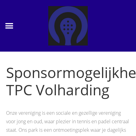
Sponsormogelijkh
TPC Volharding
Onze vereniging is een sociale en gezellige vereniging
voor jong en oud, waar plezier in tennis en padel centraal
staat. Ons park is een ontmoetingsplek waar je dagelijks