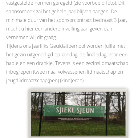
vastgestelde normen geregeld (zie voorbeeld foto). Dit
sponsordoek zal het gehele jaar blijven hangen. De
minimale duur van het sponsorcontract bedraagt 3 jaar,
mocht u hier een andere invulling aan geven dan
vernemen wij dit graag.
Tijdens ons jaarlijks Geuldaltoernooi worden jullie met
het gezin uitgenodigd op zondag, de finaledag, voor een
hapje en een drankje. Tevens is een gezinslidmaatschap
inbegrepen (twee maal volwassenen lidmaatschap en
jeugdlidmaatschap(pen) (kind(eren).