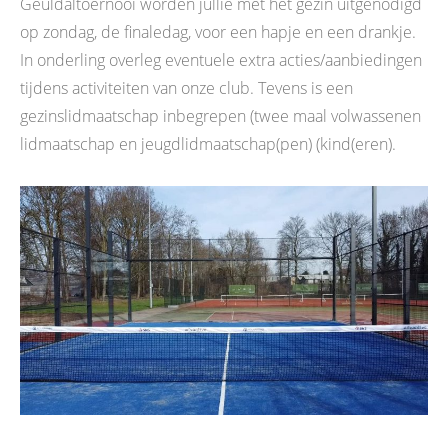
Geuldaltoernooi worden jullie met het gezin uitgenodigd
op zondag, de finaledag, voor een hapje en een drankje.
In onderling overleg eventuele extra acties/aanbiedingen
tijdens activiteiten van onze club. Tevens is een
gezinslidmaatschap inbegrepen (twee maal volwassenen
lidmaatschap en jeugdlidmaatschap(pen) (kind(eren).